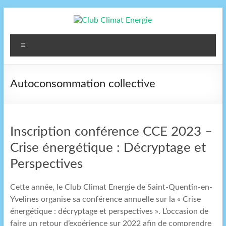
Aller
au
contenu
Club
Menu
Climat
Energie
Autoconsommation collective
Club
Climat
Energie,
Inscription conférence CCE 2023 –
Saint
Quentin
Crise énergétique : Décryptage et
en
Perspectives
Yvelines,
transition
Cette année, le Club Climat Energie de Saint-Quentin-en-
énergétique
Yvelines organise sa conférence annuelle sur la « Crise
énergétique : décryptage et perspectives ». L’occasion de
faire un retour d’expérience sur 2022 afin de comprendre